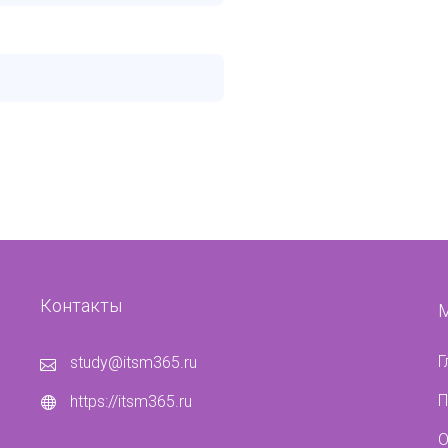
Контакты
Г
study@itsm365.ru
П
https://itsm365.ru
О