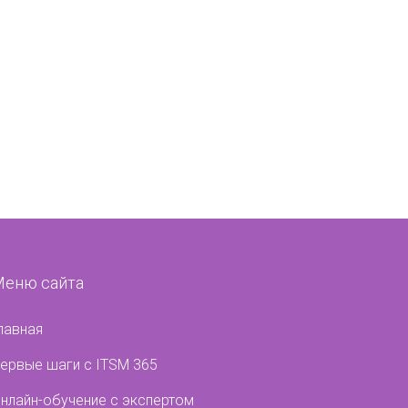
Меню сайта
лавная
ервые шаги с ITSM 365
нлайн-обучение с экспертом